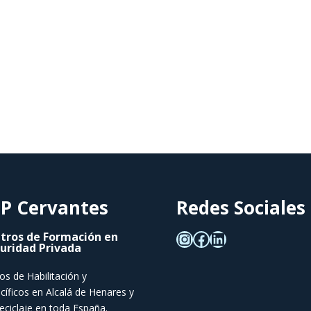
P Cervantes
Redes Sociales
tros de Formación en
uridad Privada
os de Habilitación y
cíficos en Alcalá de Henares y
eciclaje en toda España.