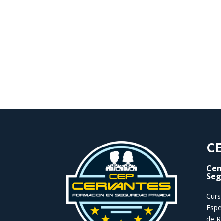
CE
Cen
Seg
Curs
Espe
de R