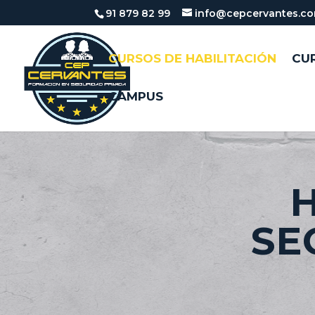
91 879 82 99
info@cepcervantes.c
CURSOS DE HABILITACIÓN
CUR
CAMPUS
H
SE