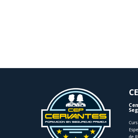
CE
Cen
Seg
Curs
Espe
de R