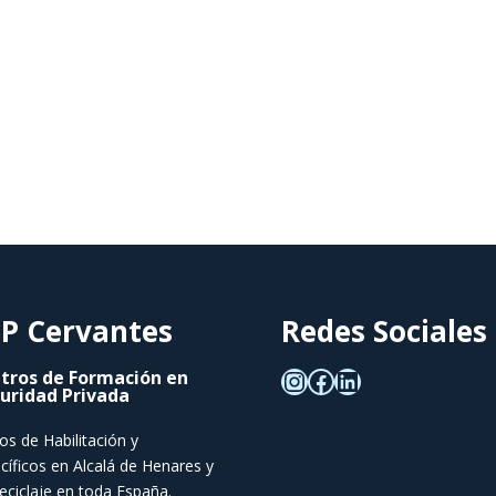
P Cervantes
Redes Sociales
tros de Formación en
uridad Privada
os de Habilitación y
cíficos en Alcalá de Henares y
eciclaje en toda España.