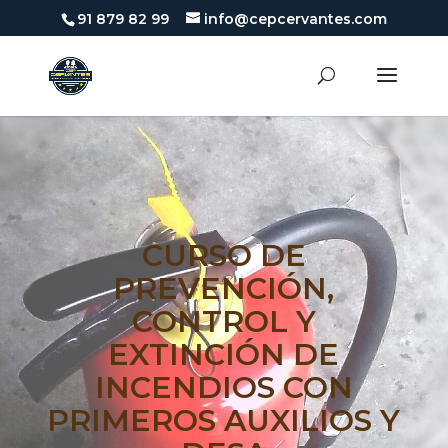
91 879 82 99
info@cepcervantes.com
CURSO DE
PREVENCIÓN,
CONTROL Y
EXTINCIÓN DE
INCENDIOS CON
PRIMEROS AUXILIOS Y