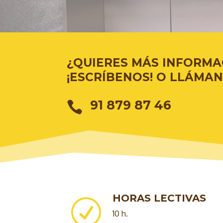
¿QUIERES MÁS INFORMA
¡ESCRÍBENOS! O LLÁMAN
91 879 87 46

HORAS LECTIVAS
R
10 h.