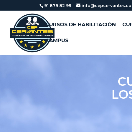
91 879 82 99
info@cepcervantes.c
CURSOS DE HABILITACIÓN
CUR
CAMPUS
C
LO