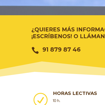
¿QUIERES MÁS INFORMA
¡ESCRÍBENOS! O LLÁMAN
91 879 87 46

HORAS LECTIVAS
R
10 h.