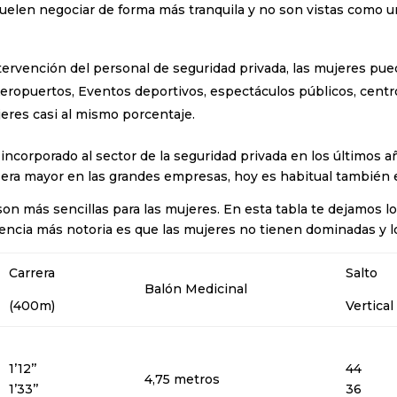
s suelen negociar de forma más tranquila y no son vistas como 
tervención del personal de seguridad privada, las mujeres pued
 Aeropuertos, Eventos deportivos, espectáculos públicos, cen
eres casi al mismo porcentaje.
a incorporado al sector de la seguridad privada en los últimos 
a era mayor en las grandes empresas, hoy es habitual tambi
s son más sencillas para las mujeres. En esta tabla te dejamos 
ferencia más notoria es que las mujeres no tienen dominadas y
Carrera
Salto
Balón Medicinal
(400m)
Vertical
1’12’’
44
4,75 metros
1’33’’
36