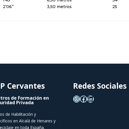
2’06’’
3,50 metros
25
P Cervantes
Redes Sociales
tros de Formación en
uridad Privada
os de Habilitación y
cíficos en Alcalá de Henares y
eciclaje en toda España.