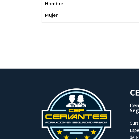
Hombre
Mujer
CE
Cen
Seg
Curs
Espe
de R